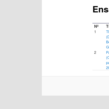
Ens
Nº
T
1
T
(
B
G
2
P
(
p
2