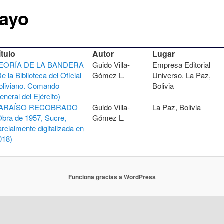
ayo
ítulo
Autor
Lugar
EORÍA DE LA BANDERA
Guido Villa-
Empresa Editorial
De la Biblioteca del Oficial
Gómez L.
Universo. La Paz,
oliviano. Comando
Bolivia
eneral del Ejército)
ARAÍSO RECOBRADO
Guido Villa-
La Paz, Bolivia
Obra de 1957, Sucre,
Gómez L.
arcialmente digitalizada en
018)
Funciona gracias a WordPress